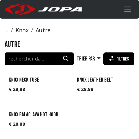
Se rendre au contenu
...
Knox
Autre
Autre
Trier par
Filtres
KNOX Neck Tube
KNOX Leather Belt
€
28,88
€
28,88
KNOX Balaclava Hot hood
€
28,88