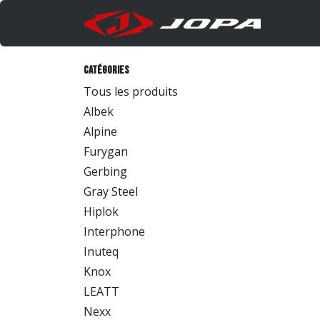
Se rendre au contenu
Produi
Catégories
Tous les produits
Albek
Alpine
Furygan
Gerbing
Gray Steel
Hiplok
Interphone
Inuteq
Knox
LEATT
Nexx