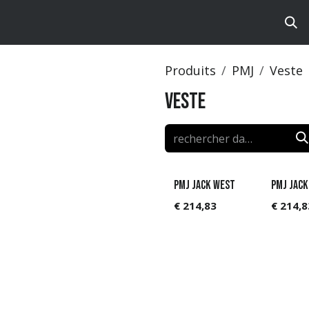
ts
Brands
Catalog
Produits
PMJ
Veste
Veste
PMJ Jack West
PMJ Jack
€
214,83
€
214,8