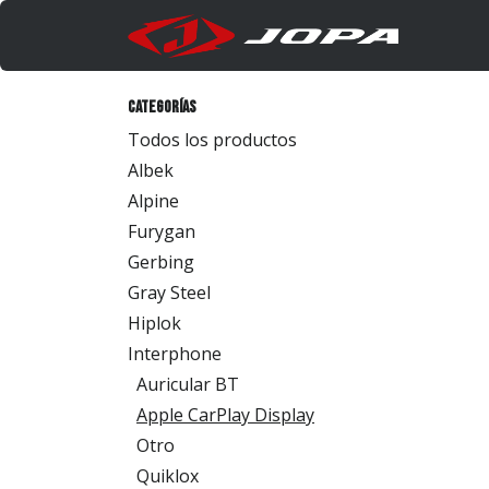
Ir al contenido
Produc
Categorías
Todos los productos
Albek
Alpine
Furygan
Gerbing
Gray Steel
Hiplok
Interphone
Auricular BT
Apple CarPlay Display
Otro
Quiklox