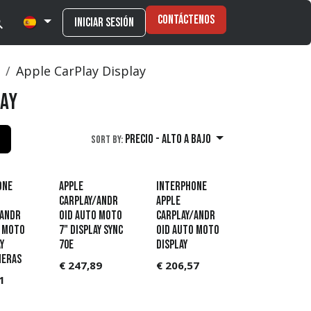
Contáctenos
Iniciar sesión
Apple CarPlay Display
lay
Precio - alto a bajo
Sort By:
one
APPLE
Interphone
CARPLAY/ANDR
APPLE
/ANDR
OID AUTO MOTO
CARPLAY/ANDR
O MOTO
7" DISPLAY SYNC
OID AUTO MOTO
Y
70E
DISPLAY
MERAS
€
247,89
€
206,57
1