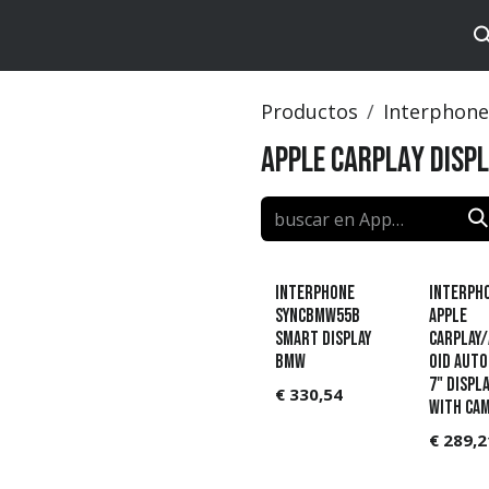
tos
Brands
Catalog
Productos
Interphone
Apple CarPlay Disp
Interphone
Interph
SYNCBMW55B
APPLE
SMART DISPLAY
CARPLAY
BMW
OID AUT
7" DISPLA
€
330,54
WITH CA
€
289,2