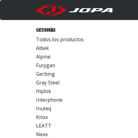
Ir al contenido
Produc
Categorías
Todos los productos
Albek
Alpine
Furygan
Gerbing
Gray Steel
Hiplok
Interphone
Inuteq
Knox
LEATT
Nexx