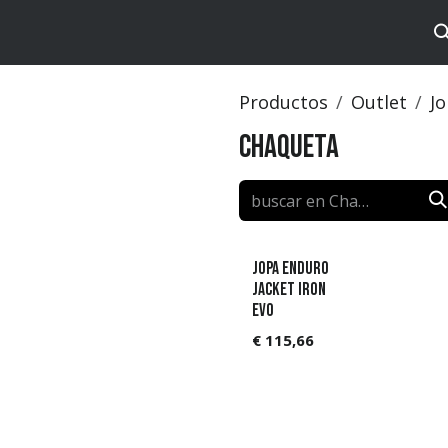
tos
Brands
Catalog
Productos
Outlet
J
Chaqueta
Jopa Enduro
Jacket Iron
Evo
€
115,66