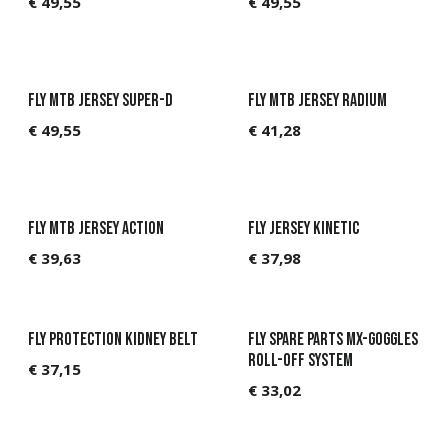
€
49,55
€
49,55
FLY MTB Jersey Super-D
FLY MTB Jersey Radium
€
49,55
€
41,28
FLY MTB Jersey Action
Fly Jersey Kinetic
€
39,63
€
37,98
Fly Protection Kidney Belt
Fly Spare Parts MX-Goggles
ROLL-OFF SYSTEM
€
37,15
€
33,02