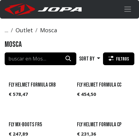
Ir al contenido
...
Outlet
Mosca
Mosca
Sort By
Filtros
Fly Helmet Formula CRB
Fly Helmet Formula CC
€
578,47
€
454,50
Fly MX-Boots FR5
Fly Helmet Formula CP
€
247,89
€
231,36