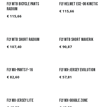
FLY MTB Bicycle pants
Fly Helmet ECE-06 Kinetic
Radium
€
115,66
€
115,66
FLY MTB Short RADIUM
FLY MTB Short Maverik
€
107,40
€
90,87
Fly MX-Pants F-16
Fly MX-Jersey Evolution
€
82,60
€
57,81
Fly MX-Jersey Lite
Fly MX-Goggle Zone