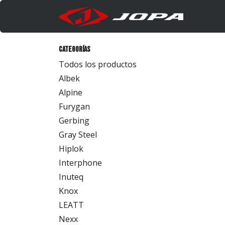
Ir al contenido
Produc
Categorías
Todos los productos
Albek
Alpine
Furygan
Gerbing
Gray Steel
Hiplok
Interphone
Inuteq
Knox
LEATT
Nexx