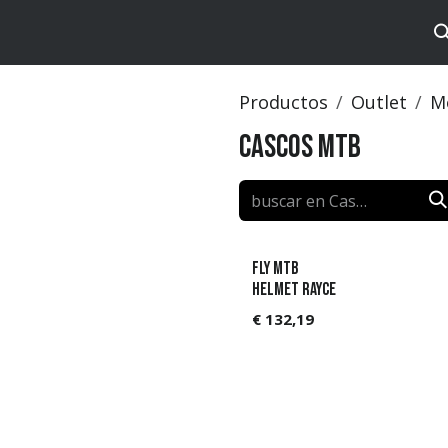
tos
Brands
Catalog
Productos
Outlet
M
Cascos MTB
FLY MTB
Helmet Rayce
€
132,19