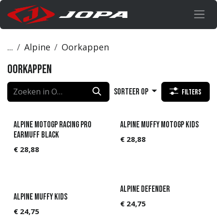
Overslaan naar inhoud
...
Alpine
Oorkappen
Oorkappen
Sorteer op
Filters
Alpine MotoGP Racing Pro
Alpine Muffy MotoGP Kids
Earmuff Black
€
28,88
€
28,88
Alpine Defender
Alpine Muffy Kids
€
24,75
€
24,75