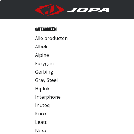
Overslaan naar inhoud
Produc
Categorieën
Alle producten
Albek
Alpine
Furygan
Gerbing
Gray Steel
Hiplok
Interphone
Inuteq
Knox
Leatt
Nexx