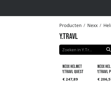
ten
Merken
Catalogus
Producten
Nexx
Hel
Y.Travl
NEXX Helmet
NEXX He
Y.TRAVL QUEST
Y.TRAVL P
€
247,89
€
206,5