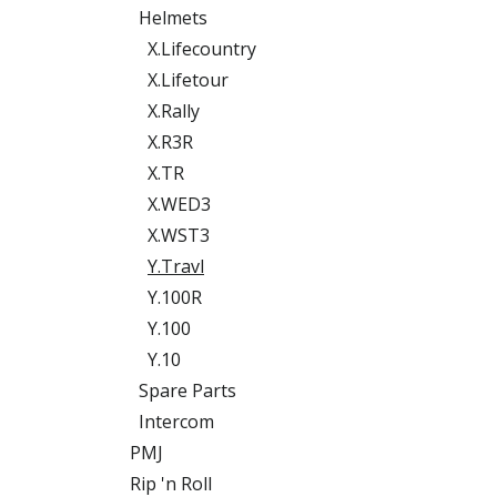
Helmets
X.Lifecountry
X.Lifetour
X.Rally
X.R3R
X.TR
X.WED3
X.WST3
Y.Travl
Y.100R
Y.100
Y.10
Spare Parts
Intercom
PMJ
Rip 'n Roll