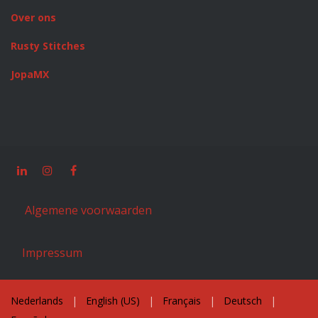
Over ons
Rusty Stitches
JopaMX
Algemene voorwaarden
Impressum
Nederlands
|
English (US)
|
Français
|
Deutsch
|