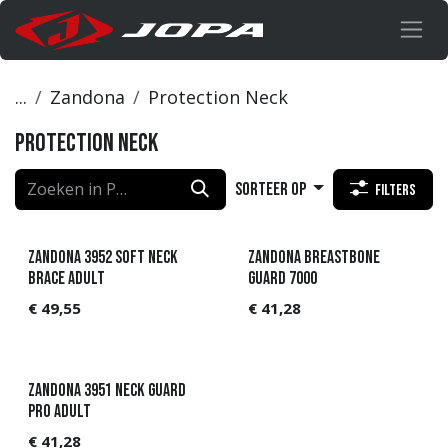
Overslaan naar inhoud
...
Zandona
Protection Neck
Protection Neck
Sorteer op
Filters
Zandona 3952 Soft Neck
Zandona Breastbone
brace adult
guard 7000
€
49,55
€
41,28
Zandona 3951 Neck guard
PRO adult
€
41,28