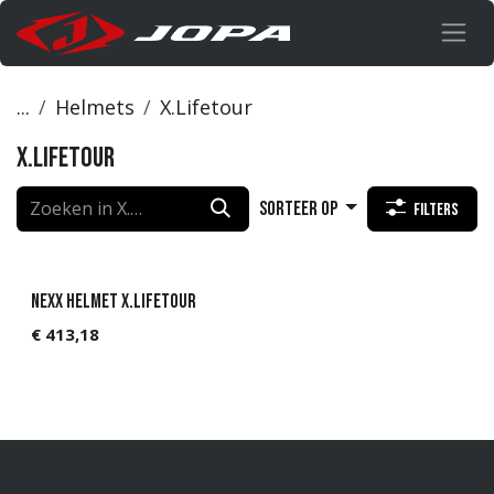
Overslaan naar inhoud
...
Helmets
X.Lifetour
X.Lifetour
Sorteer op
Filters
NEXX Helmet X.LIFETOUR
€
413,18