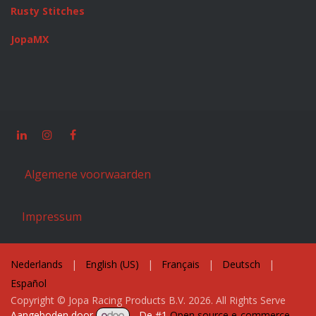
Rusty Stitches
JopaMX
Algemene voorwaarden
Impressum
Nederlands
|
English (US)
|
Français
|
Deutsch
|
Español
Copyright © Jopa Racing Products B.V. 2026. All Rights Serve
Aangeboden door
- De #1
Open source e-commerce