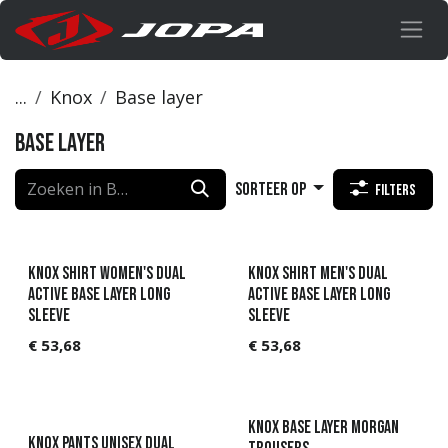
Overslaan naar inhoud
...
Knox
Base layer
Base layer
Sorteer op
Filters
Knox Shirt Women's Dual
Knox Shirt Men's Dual
Active Base Layer Long
Active Base Layer Long
Sleeve
Sleeve
€
53,68
€
53,68
KNOX Base Layer Morgan
Knox Pants Unisex Dual