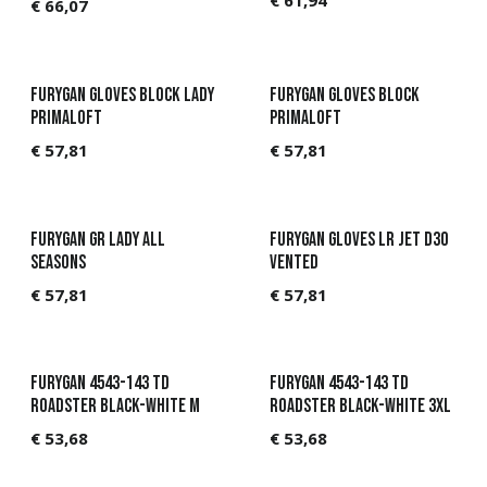
€
61,94
€
66,07
Furygan Gloves Block Lady
Furygan Gloves Block
Primaloft
Primaloft
€
57,81
€
57,81
Furygan GR Lady All
Furygan Gloves LR Jet D3O
Seasons
Vented
€
57,81
€
57,81
Furygan 4543-143 TD
Furygan 4543-143 TD
Roadster Black-White M
Roadster Black-White 3XL
€
53,68
€
53,68