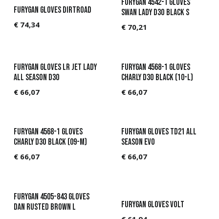
Furygan 4542-1 Gloves
Furygan Gloves Dirtroad
Swan Lady D3O Black S
€
74,34
€
70,21
Furygan Gloves LR Jet Lady
Furygan 4568-1 Gloves
All Season D3O
Charly D3O Black (10-L)
€
66,07
€
66,07
Furygan 4568-1 Gloves
Furygan Gloves TD21 All
Charly D3O Black (09-M)
Season Evo
€
66,07
€
66,07
Furygan 4505-843 Gloves
Furygan Gloves Volt
Dan Rusted brown L