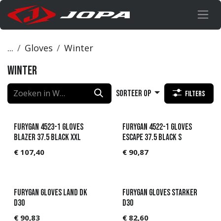
Overslaan naar inhoud
...
Gloves
Winter
Winter
Sorteer op
Filters
Furygan 4523-1 Gloves
Furygan 4522-1 Gloves
Blazer 37.5 Black XXL
Escape 37.5 Black S
€
107,40
€
90,87
Furygan Gloves Land DK
Furygan GLOVES STARKER
D3O
D3O
€
90,83
€
82,60