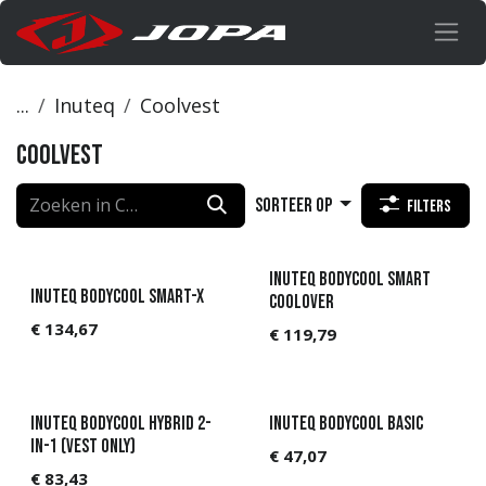
Overslaan naar inhoud
...
Inuteq
Coolvest
Coolvest
Sorteer op
Filters
Grey Sold out
Inuteq Bodycool Smart
Inuteq Bodycool Smart-X
Coolover
€
134,67
€
119,79
Sold out Summer 2026
Inuteq Bodycool Hybrid 2-
Inuteq Bodycool Basic
IN-1 (vest only)
€
47,07
€
83,43