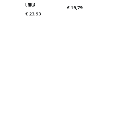
UNICA
€
19,79
€
23,93