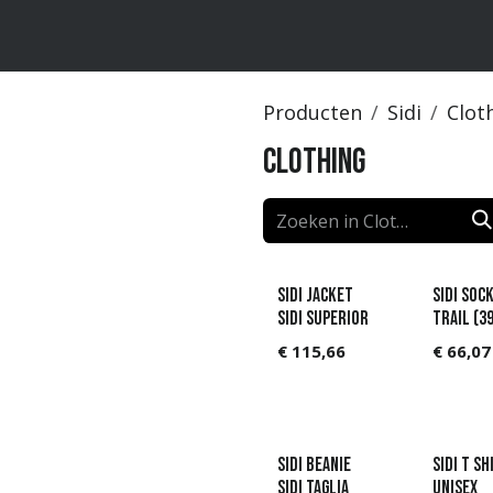
ten
Merken
Catalogus
Producten
Sidi
Clot
Clothing
SIDI JACKET
Sidi Soc
SIDI SUPERIOR
Trail (3
€
115,66
€
66,07
SIDI BEANIE
SIDI T SH
SIDI TAGLIA
UNISEX