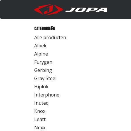
Overslaan naar inhoud
Produc
Categorieën
Alle producten
Albek
Alpine
Furygan
Gerbing
Gray Steel
Hiplok
Interphone
Inuteq
Knox
Leatt
Nexx