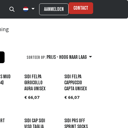
Contact
Aanmelden
hing
Prijs - hoog naar laag
Sorteer op:
ks Mud
SIDI FELPA
SIDI FELPA
94)
GIROCOLLO
CAPPUCCIO
AURA UNISEX
CAPTA UNISEX
€
66,07
€
66,07
IRT
SIDI CAP SIDI
Sidi PRS Off
VISO TAGLIA
Sprint SOCKS