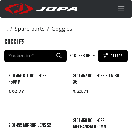
Overslaan naar inhoud
...
Spare parts
Goggles
Goggles
Sorteer op
Filters
Sidi 456 KIT Roll-Off
Sidi 457 Roll-Off Film Roll
H50mm
X6
€
62,77
€
29,71
Sidi 458 Roll-Off
Sidi 455 Mirror Lens S2
Mechanism H50mm