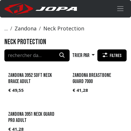
Se rendre au contenu
...
Zandona
Neck Protection
Neck Protection
Trier par
Filtres
Zandona 3952 Soft Neck
Zandona Breastbone
brace adult
guard 7000
€
49,55
€
41,28
Zandona 3951 Neck guard
PRO adult
€
41,28