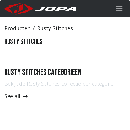
Overslaan naar inhoud
Producten
Rusty Stitches
Rusty Stitches
rusty stitches categorieën
Bekijk de Rusty Stitches collectie per categorie
See all