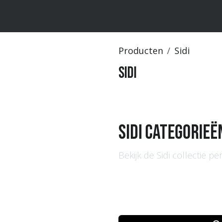
ten
Merken
Catalogus
Producten
Sidi
Sidi
Sidi Categorieë
Bekijk de Sidi collectie pe