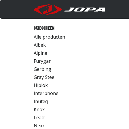
Overslaan naar inhoud
Produc
Categorieën
Alle producten
Albek
Alpine
Furygan
Gerbing
Gray Steel
Hiplok
Interphone
Inuteq
Knox
Leatt
Nexx