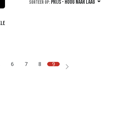
Prijs - hoog naar laag
Sorteer op:
kle
…
6
7
8
9