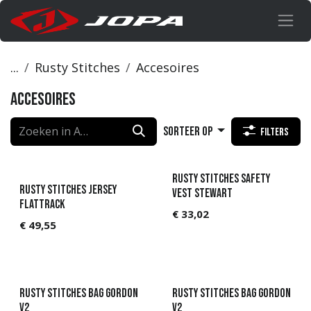
Overslaan naar inhoud
...
Rusty Stitches
Accesoires
Accesoires
Sorteer op
Filters
Rusty Stitches Safety
Rusty Stitches Jersey
vest Stewart
Flattrack
€
33,02
€
49,55
Rusty Stitches Bag Gordon
Rusty Stitches Bag Gordon
V2
V2