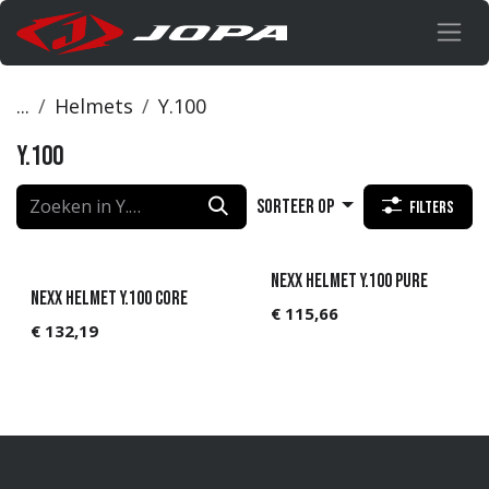
Overslaan naar inhoud
...
Helmets
Y.100
Y.100
Sorteer op
Filters
NEXX Helmet Y.100 PURE
NEXX Helmet Y.100 CORE
€
115,66
€
132,19