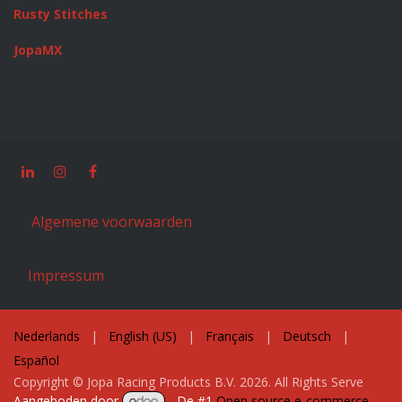
Rusty Stitches
JopaMX
Algemene voorwaarden
Impressum
Nederlands
|
English (US)
|
Français
|
Deutsch
|
Español
Copyright © Jopa Racing Products B.V. 2026. All Rights Serve
Aangeboden door
- De #1
Open source e-commerce