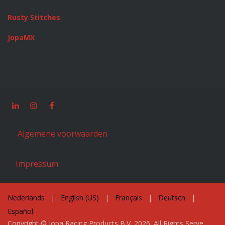
Rusty Stitches
JopaMX
Algemene voorwaarden
Impressum
Nederlands
|
English (US)
|
Français
|
Deutsch
|
Español
Copyright © Jopa Racing Products B.V. 2026. All Rights Serve