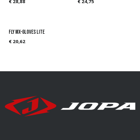
€
28,88
€
24,75
Fly MX-Gloves Lite
€
20,62