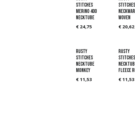
Stitches
Stitche
Merino 400
Neckwa
Necktube
Woven
€
24,75
€
20,62
Rusty
Rusty
Stitches
Stitche
Necktube
Necktub
Monkey
Fleece R
€
11,53
€
11,53