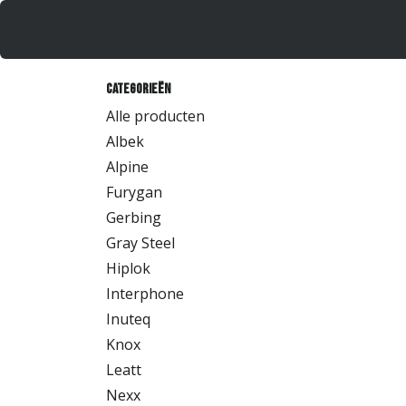
Overslaan naar inhoud
Producten
Merken
Catalog
Categorieën
Alle producten
Albek
Alpine
Furygan
Gerbing
Gray Steel
Hiplok
Interphone
Inuteq
Knox
Leatt
Nexx