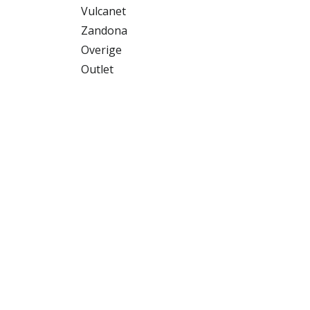
Vulcanet
Zandona
Overige
Outlet
Met meer dan 40 jaar ervaring is Jopa Rac
vertrouwde internationale producent en di
onroad- en offroad-motorkleding en access
ons hoofdkantoor en magazijn in Nederlan
een uitgebreid netwerk van dealers in heel