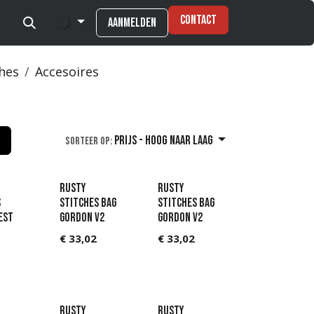
Contact
Aanmelden
ches
Accesoires
Prijs - hoog naar laag
Sorteer op:
Rusty
Rusty
s
Stitches Bag
Stitches Bag
est
Gordon V2
Gordon V2
€
33,02
€
33,02
Rusty
Rusty