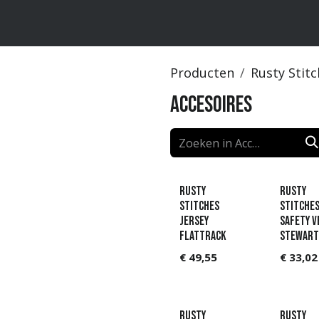
us
Producten
Rusty Stit
Accesoires
Rusty
Rusty
Stitches
Stitche
Jersey
Safety v
Flattrack
Stewart
€
49,55
€
33,02
Rusty
Rusty