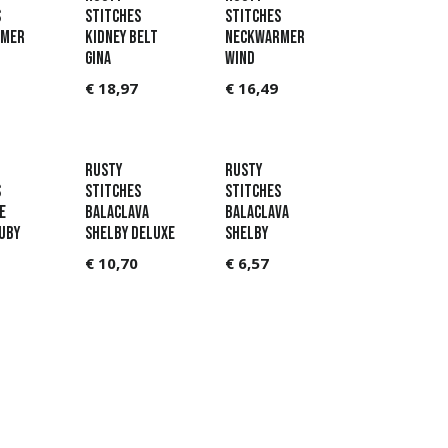
s
Stitches
Stitches
rmer
Kidney Belt
Neckwarmer
Gina
Wind
€
18,97
€
16,49
Rusty
Rusty
s
Stitches
Stitches
e
Balaclava
Balaclava
uby
Shelby Deluxe
Shelby
€
10,70
€
6,57