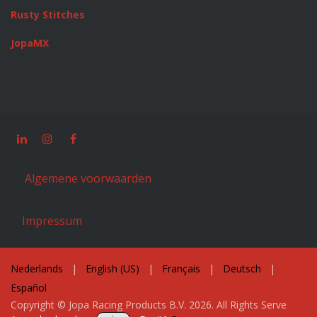
Rusty Stitches
JopaMX
Algemene voorwaarden
Impressum
Nederlands
|
English (US)
|
Français
|
Deutsch
|
Español
Copyright © Jopa Racing Products B.V. 2026. All Rights Serve