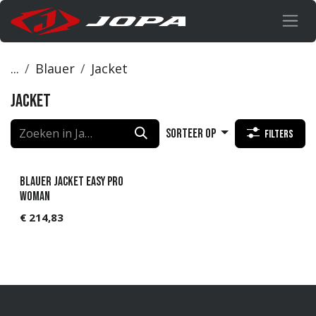
Overslaan naar inhoud
...
Blauer
Jacket
Jacket
Sorteer op
Filters
Blauer Jacket Easy pro
woman
€
214,83